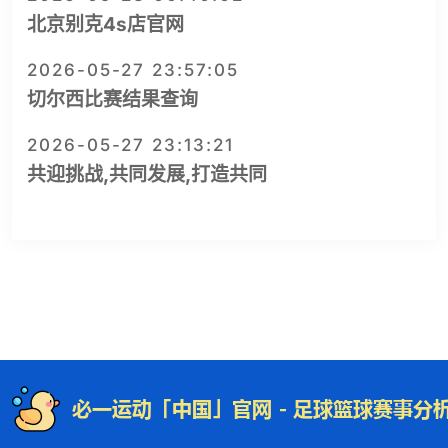
北京别克4s店官网
2026-05-27 23:57:05
切尔西比赛结果查询
2026-05-27 23:13:21
共迎挑战,共同发展,打造共同