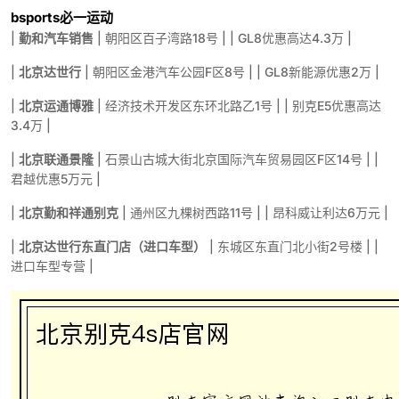
bsports必一运动
|
勤和汽车销售
| 朝阳区百子湾路18号 | | GL8优惠高达4.3万 |
|
北京达世行
| 朝阳区金港汽车公园F区8号 | | GL8新能源优惠2万 |
|
北京运通博雅
| 经济技术开发区东环北路乙1号 | | 别克E5优惠高达
3.4万 |
|
北京联通景隆
| 石景山古城大街北京国际汽车贸易园区F区14号 | |
君越优惠5万元 |
|
北京勤和祥通别克
| 通州区九棵树西路11号 | | 昂科威让利达6万元 |
|
北京达世行东直门店（进口车型）
| 东城区东直门北小街2号楼 | |
进口车型专营 |