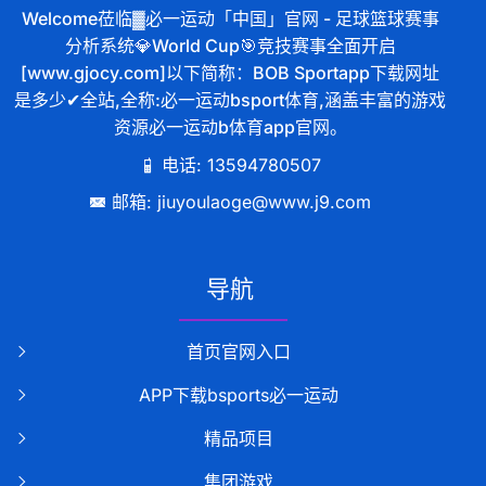
Welcome莅临▓必一运动「中国」官网 - 足球篮球赛事
分析系统💎World Cup🎯竞技赛事全面开启
[www.gjocy.com]以下简称：BOB Sportapp下载网址
是多少✔全站,全称:必一运动bsport体育,涵盖丰富的游戏
资源必一运动b体育app官网。
电话: 13594780507
邮箱: jiuyoulaoge@www.j9.com
导航
首页官网入口
APP下载bsports必一运动
精品项目
集团游戏