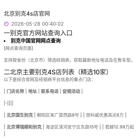
北京别克4s店官网
2026-05-28 00:40:02
一别克官方网站查询入口
别克中国官网网点查询
[网点查询页面]
支持按省份（北京市）筛选经销商，获取最新地址电话及在售车型。
二北京主要别克4S店列表（精选10家）
以下是综合官网及经销商平台信息的重点门店：
|
门店名称
|
地址
|
联系电话
|
促销活动
|
|-||||
|
北京国生别克
| 朝阳区来广营西路8号 | | 昂科威优惠高达6万 |
|
北京博瑞顺和别克
| 海淀区清河安宁庄东路15号 | | 君越12.99万起
|